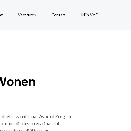
nt
Vacatures
Contact
Mijn-VVE
 Wonen
edeelte van dit jaar Avoord Zorg en
 paramedisch secretariaat dat
gopedisten, diëtisten en